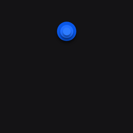
Consectetur adipiscing elit, sed do
eiusmod tempor incididunt
Sed ut perspiciatis unde omnis iste natus error sit
voluptatem accusantium doloremque laudantium,
totam rem aperiam, eaque ipsa quae ab illo
inventore veritatis et quasi architecto beatae vitae
dicta sunt explicabo. Nemo enim ipsam voluptatem
quia voluptas sit aspernatur aut odit aut fugit, sed