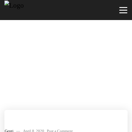
Internet
Security
GRPS protection
Genti
—
April 8, 2020
Post a Comment